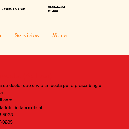
DESCARGA
COMO LLEGAR
EL APP
o
Servicios
More
eceta: (Agilizar)
 a su doctor que
envié
la receta por
e-prescribing o
a.
l.com​
 foto de la receta al
8-5933
7-0235