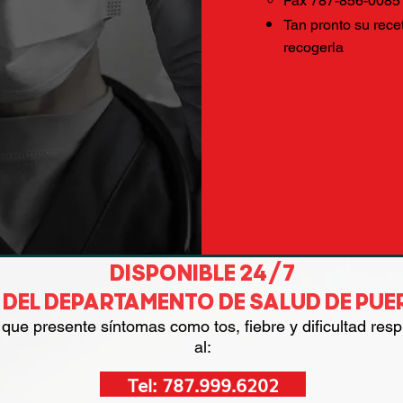
Fax 787-856-0085
Tan pronto su recet
recogerla
DISPONIBLE 24/7
A DEL DEPARTAMENTO DE SALUD DE PUE
que presente síntomas como tos, fiebre y dificultad resp
al:
Tel: 787.999.6202