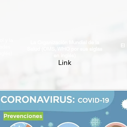
l y la
La Organización Mundial de la
El
dades
Salud (OMS, WHO por sus siglas
nglés)
en inglés)
Link