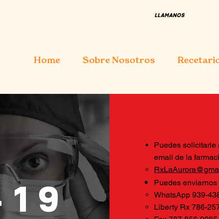
LLAMANOS
Home
Sobre Nosotros
Recetari
Entrega de r
Puedes solicitarle
email de la farmaci
RxLaAurora@gmai
Puedes enviarnos la
-19
WhatsApp 939-43
Liberty Rx 786-25