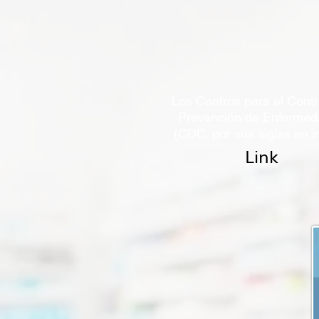
Los Centros para el Contro
Prevención de Enferme
(CDC, por sus siglas en i
Link